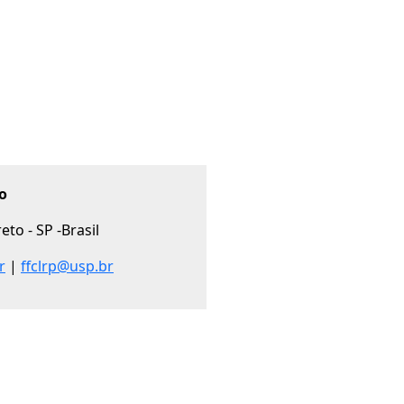
o
to - SP -Brasil
r
|
ffclrp@usp.br