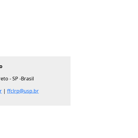
o
to - SP -Brasil
r
|
ffclrp@usp.br